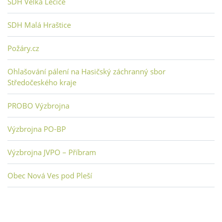
SDH Velká Lečice
SDH Malá Hraštice
Požáry.cz
Ohlašování pálení na Hasičský záchranný sbor
Středočeského kraje
PROBO Výzbrojna
Výzbrojna PO-BP
Výzbrojna JVPO – Příbram
Obec Nová Ves pod Pleší