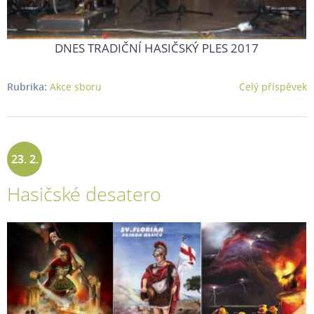
DNES TRADIČNÍ HASIČSKÝ PLES 2017
Rubrika:
Akce sboru
Celý příspěvek
23. 2.
Hasičské desatero
2017