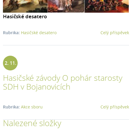
Hasičské desatero
Rubrika:
Hasičské desatero
Celý příspěvek
2. 11.
Hasičské závody O pohár starosty
2017
SDH v Bojanovicích
Rubrika:
Akce sboru
Celý příspěvek
Nalezené složky