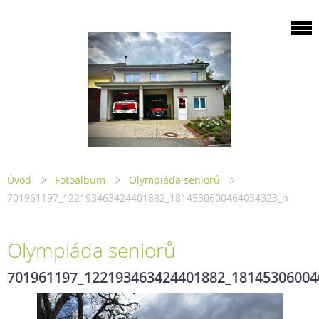
Úvod
Fotoalbum
Olympiáda seniorů
701961197_122193463424401882_1814530600464034323_n
Olympiáda seniorů
701961197_122193463424401882_18145306004