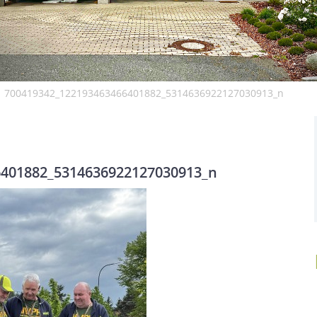
700419342_122193463466401882_5314636922127030913_n
6401882_5314636922127030913_n