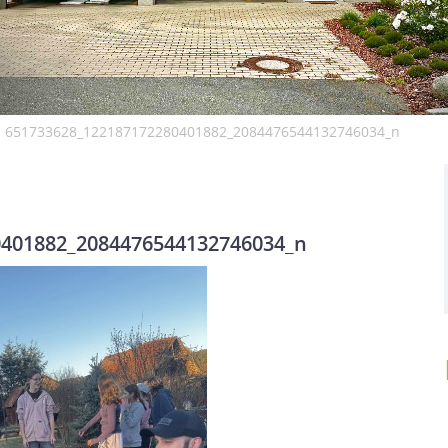
651733628_122187172280401882_2084476544132746034_n
0401882_2084476544132746034_n