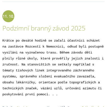
11. 10.
Podzimní branný závod 2025
2025
Krátce po desáté hodině se začali účastníci scházet
na zastávce Rozcestí k Nemocnici, odkud byli postupně
vysíláni na vyznačenou trasu. Během závodu děti
plnily různé úkoly, které prověřily jejich znalosti i
zručnost. Na stanovištích se setkaly například s
tématy tísňových linek integrovaného záchranného
systému, správného složení evakuačního zavazadla,
obsahu lékárničky, orientace podle topografických a
technických značek, vázání uzlů, určování azimutu či
poskytování první pomoci. . .