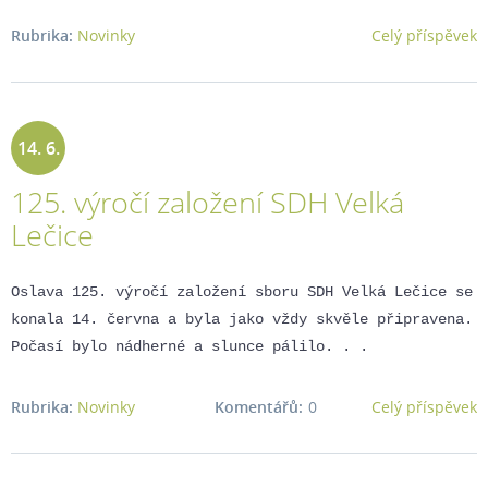
Rubrika:
Novinky
Celý příspěvek
14. 6.
125. výročí založení SDH Velká
2025
Lečice
Oslava 125. výročí založení sboru SDH Velká Lečice se
konala 14. června a byla jako vždy skvěle připravena.
Počasí bylo nádherné a slunce pálilo. . .
Rubrika:
Novinky
Komentářů:
0
Celý příspěvek