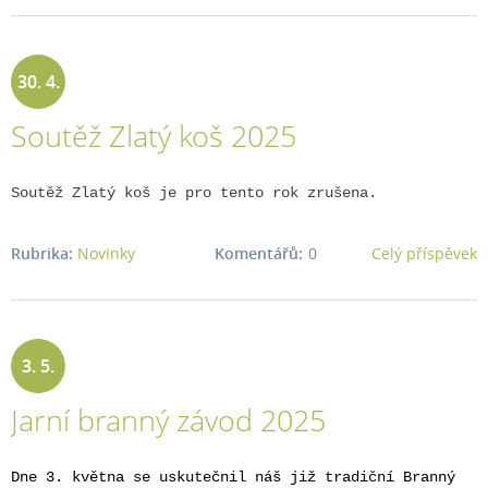
30. 4.
Soutěž Zlatý koš 2025
2025
Soutěž Zlatý koš je pro tento rok zrušena.
Rubrika:
Novinky
Komentářů:
0
Celý příspěvek
3. 5.
Jarní branný závod 2025
2025
Dne 3. května se uskutečnil náš již tradiční Branný