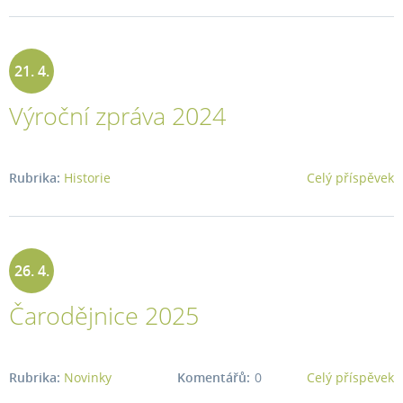
21. 4.
Výroční zpráva 2024
2025
Rubrika:
Historie
Celý příspěvek
26. 4.
Čarodějnice 2025
2025
Rubrika:
Novinky
Komentářů:
0
Celý příspěvek