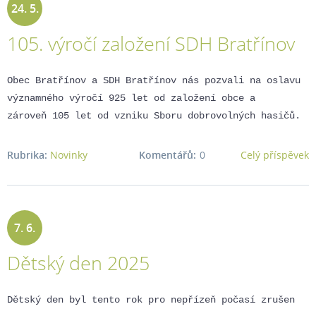
24. 5.
105. výročí založení SDH Bratřínov
2025
Obec Bratřínov a SDH Bratřínov nás pozvali na oslavu
významného výročí 925 let od založení obce a
zároveň 105 let od vzniku Sboru dobrovolných hasičů.
Rubrika:
Novinky
Komentářů:
0
Celý příspěvek
7. 6.
Dětský den 2025
2025
Dětský den byl tento rok pro nepřízeň počasí zrušen