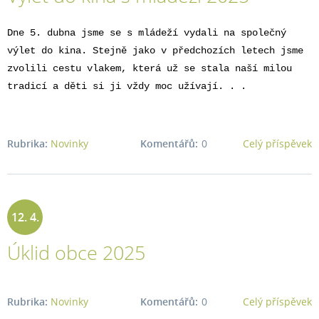
Dne 5. dubna jsme se s mládeží vydali na společný
výlet do kina. Stejně jako v předchozích letech jsme
zvolili cestu vlakem, která už se stala naší milou
tradicí a děti si ji vždy moc užívají. . .
Rubrika:
Novinky
Komentářů:
0
Celý příspěvek
12. 4.
Úklid obce 2025
2025
Rubrika:
Novinky
Komentářů:
0
Celý příspěvek