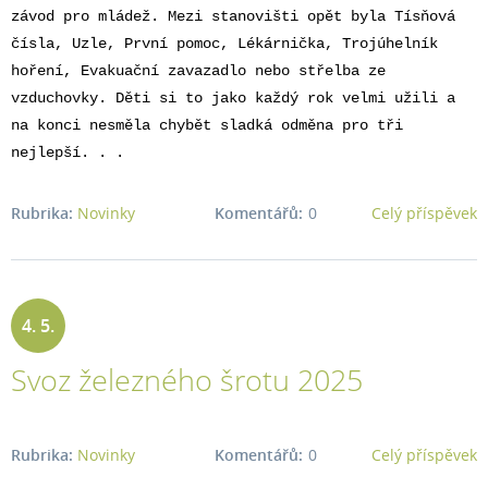
závod pro mládež. Mezi stanovišti opět byla Tísňová
čísla, Uzle, První pomoc, Lékárnička, Trojúhelník
hoření, Evakuační zavazadlo nebo střelba ze
vzduchovky. Děti si to jako každý rok velmi užili a
na konci nesměla chybět sladká odměna pro tři
nejlepší. . .
Rubrika:
Novinky
Komentářů:
0
Celý příspěvek
4. 5.
Svoz železného šrotu 2025
2025
Rubrika:
Novinky
Komentářů:
0
Celý příspěvek