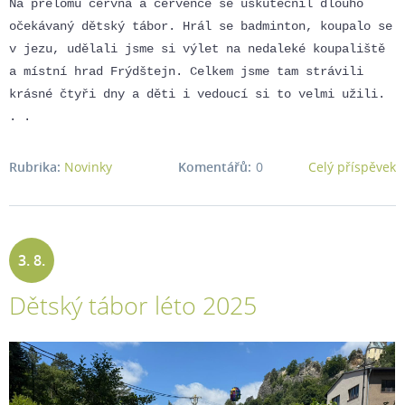
Na přelomu června a července se uskutečnil dlouho
očekávaný dětský tábor. Hrál se badminton, koupalo se
v jezu, udělali jsme si výlet na nedaleké koupaliště
a místní hrad Frýdštejn. Celkem jsme tam strávili
krásné čtyři dny a děti i vedoucí si to velmi užili.
. .
Rubrika:
Novinky
Komentářů:
0
Celý příspěvek
3. 8.
Dětský tábor léto 2025
2025