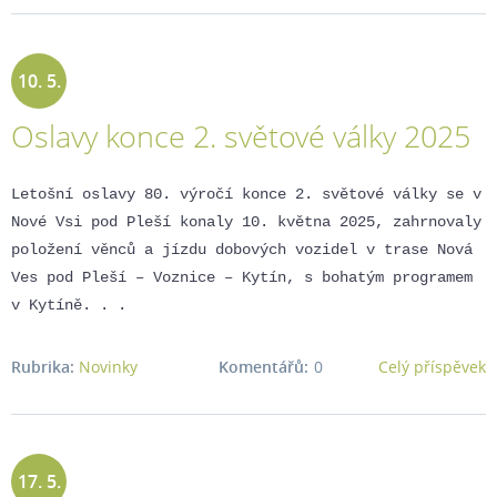
10. 5.
Oslavy konce 2. světové války 2025
2025
Letošní oslavy 80. výročí konce 2. světové války se v
Nové Vsi pod Pleší konaly 10. května 2025, zahrnovaly
položení věnců a jízdu dobových vozidel v trase Nová
Ves pod Pleší – Voznice – Kytín, s bohatým programem
v Kytíně. . .
Rubrika:
Novinky
Komentářů:
0
Celý příspěvek
17. 5.