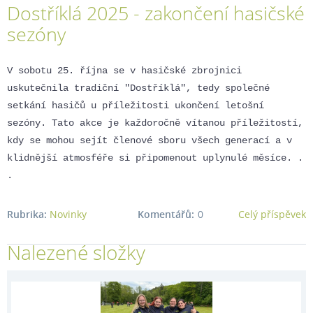
Dostříklá 2025 - zakončení hasičské
2025
sezóny
V sobotu 25. října se v hasičské zbrojnici
uskutečnila tradiční "Dostříklá", tedy společné
setkání hasičů u příležitosti ukončení letošní
sezóny. Tato akce je každoročně vítanou příležitostí,
kdy se mohou sejít členové sboru všech generací a v
klidnější atmosféře si připomenout uplynulé měsíce. .
.
Rubrika:
Novinky
Komentářů:
0
Celý příspěvek
Nalezené složky