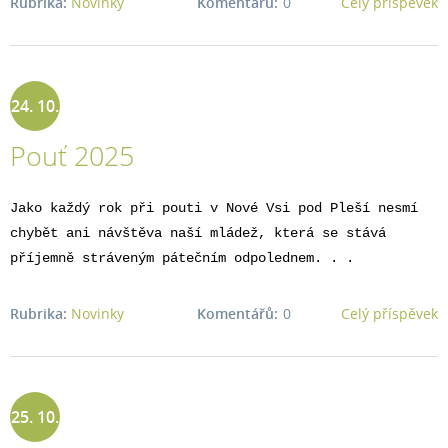
Rubrika:
Novinky
Komentářů:
0
Celý příspěvek
24. 10.
Pouť 2025
2025
Jako každý rok při pouti v Nové Vsi pod Pleší nesmí
chybět ani návštěva naší mládež, která se stává
příjemně stráveným pátečním odpolednem. . .
Rubrika:
Novinky
Komentářů:
0
Celý příspěvek
25. 10.