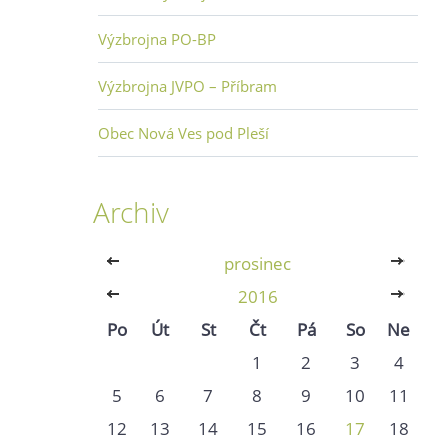
Výzbrojna PO-BP
Výzbrojna JVPO – Příbram
Obec Nová Ves pod Pleší
Archiv
<<
prosinec
>>
<<
2016
>>
Po
Út
St
Čt
Pá
So
Ne
1
2
3
4
5
6
7
8
9
10
11
12
13
14
15
16
17
18