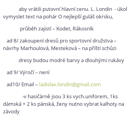
aby vrátili putovní hlavní cenu. L. Londin - úkol
vymyslet text na pohár O nejlepší guláš okrsku,
průběh zajistí – Kodet, Rákosník
ad 8/ zakoupení dresů pro sportovní družstva –
návrhy Marhoulová, Mesteková – na příští schůzi
dresy budou modré barvy a dlouhými rukávy
ad 9/ Výročí – není
ad10/ Email –
ladislav.londin@gmail.com
-v hasičárně jsou 3 ks vych.uniforem, 1ks
dámská + 2 ks pánská, ženy nutno vybrat kalhoty na
závody