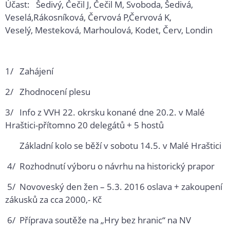
Účast: Šedivý, Čečil J, Čečil M, Svoboda, Šedivá,
Veselá,Rákosníková, Červová P,Červová K,
Veselý, Mesteková, Marhoulová, Kodet, Červ, Londin
1/ Zahájení
2/ Zhodnocení plesu
3/ Info z VVH 22. okrsku konané dne 20.2. v Malé
Hraštici-přítomno 20 delegátů + 5 hostů
Základní kolo se běží v sobotu 14.5. v Malé Hraštici
4/ Rozhodnutí výboru o návrhu na historický prapor
5/ Novoveský den žen – 5.3. 2016 oslava + zakoupení
zákusků za cca 2000,- Kč
6/ Příprava soutěže na „Hry bez hranic“ na NV