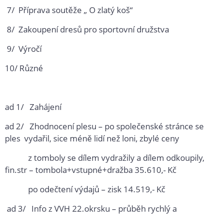
7/ Příprava soutěže „ O zlatý koš“
8/ Zakoupení dresů pro sportovní družstva
9/ Výročí
10/ Různé
ad 1/ Zahájení
ad 2/ Zhodnocení plesu – po společenské stránce se
ples vydařil, sice méně lidí než loni, zbylé ceny
z tomboly se dílem vydražily a dílem odkoupily,
fin.str – tombola+vstupné+dražba 35.610,- Kč
po odečtení výdajů – zisk 14.519,- Kč
ad 3/ Info z VVH 22.okrsku – průběh rychlý a