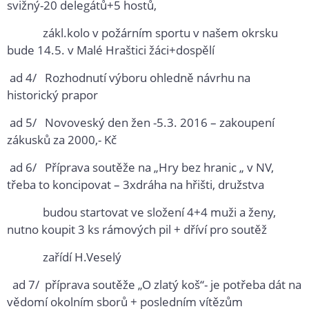
svižný-20 delegátů+5 hostů,
zákl.kolo v požárním sportu v našem okrsku
bude 14.5. v Malé Hraštici žáci+dospělí
ad 4/ Rozhodnutí výboru ohledně návrhu na
historický prapor
ad 5/ Novoveský den žen -5.3. 2016 – zakoupení
zákusků za 2000,- Kč
ad 6/ Příprava soutěže na „Hry bez hranic „ v NV,
třeba to koncipovat – 3xdráha na hřišti, družstva
budou startovat ve složení 4+4 muži a ženy,
nutno koupit 3 ks rámových pil + dříví pro soutěž
zařídí H.Veselý
ad 7/ příprava soutěže „O zlatý koš“- je potřeba dát na
vědomí okolním sborů + posledním vítězům