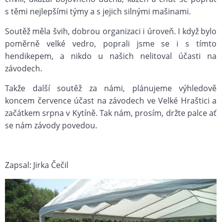
s těmi nejlepšími týmy a s jejich silnými mašinami.
Soutěž měla švih, dobrou organizaci i úroveň. I když bylo
poměrně velké vedro, poprali jsme se i s tímto
hendikepem, a nikdo u našich nelitoval účasti na
závodech.
Takže další soutěž za námi, plánujeme výhledově
koncem července účast na závodech ve Velké Hraštici a
začátkem srpna v Kytíně. Tak nám, prosím, držte palce ať
se nám závody povedou.
Zapsal: Jirka Čečil