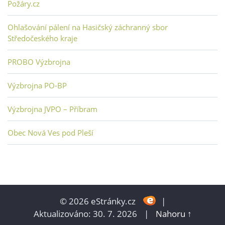
Požáry.cz
Ohlašování pálení na Hasičský záchranný sbor
Středočeského kraje
PROBO Výzbrojna
Výzbrojna PO-BP
Výzbrojna JVPO – Příbram
Obec Nová Ves pod Pleší
© 2026 eStránky.cz
|
Aktualizováno: 30. 7. 2026
|
Nahoru ↑