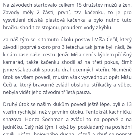
Na závodech startovalo celkem 15 družstev mužů a žen.
Zavody měly 2 části, první, tzv. kačenku, to je pro
vysvětlení dětská plastová kačenka a bylo nutno tuto
hračku shodit ze stojanu, proudem vody z kýblu.
Za náš tým se k tomuto úkolu postavil Míša Čečil, který
závodil poprvé skoro pro 3 letech,a tak jsme byli rádi, že
k nám zase našel cestu. Jenže Míša není s kýblem přílišný
kamarád, takže kačenku shodil až na třetí pokus, čímž
jsme však ztratili spoustu drahocenných vteřin. Nicméně
útok se všem povedl, musím však vyzvednout opět Míšu
Čečila, který bravurně zvládl obsluhu stříkačky a vůbec
nebyla vidět jeho závodní tříletá pauza.
Druhý útok se našim klukům povedl ještě lépe, byli o 13
vteřin rychlejší, než v prvním útoku. Tentokrát kachničku
shazoval Honza Šochman a zvládl to na poprvé a na
jedničku. Celý náš tým, i když byl poskládaný na poslední
chvíli, ukázal bojovného ducha, kázeň a chuť se poprat