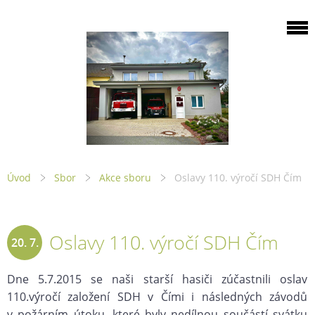
Úvod
Sbor
Akce sboru
Oslavy 110. výročí SDH Čím
Oslavy 110. výročí SDH Čím
20. 7.
2015
Dne 5.7.2015 se naši starší hasiči zúčastnili oslav
110.výročí založení SDH v Čími i následných závodů
v požárním útoku, které byly nedílnou součástí svátku