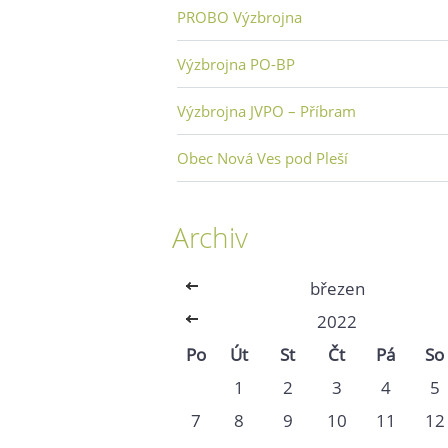
PROBO Výzbrojna
Výzbrojna PO-BP
Výzbrojna JVPO – Příbram
Obec Nová Ves pod Pleší
Archiv
<<
březen
<<
2022
Po
Út
St
Čt
Pá
So
1
2
3
4
5
7
8
9
10
11
12