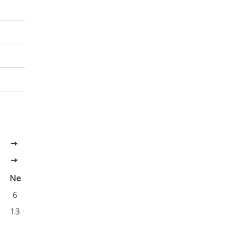
>>
>>
Ne
6
13