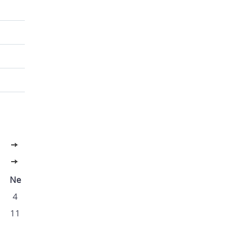
>>
>>
Ne
4
11