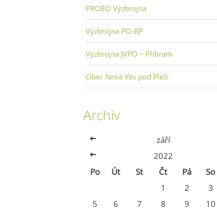
PROBO Výzbrojna
Výzbrojna PO-BP
Výzbrojna JVPO – Příbram
Obec Nová Ves pod Pleší
Archiv
<<
září
<<
2022
Po
Út
St
Čt
Pá
So
1
2
3
5
6
7
8
9
10